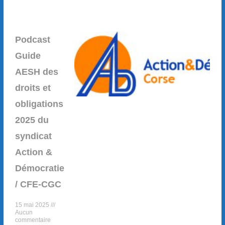
Podcast
Guide
AESH des
droits et
obligations
2025 du
syndicat
Action &
Démocratie
/ CFE-CGC
15 mai 2025
Aucun
commentaire