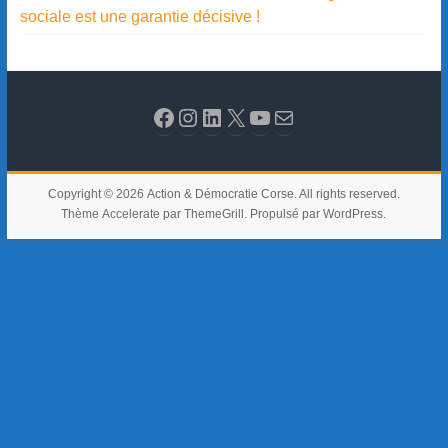
sociale est une garantie décisive !
Copyright © 2026
Action & Démocratie Corse
. All rights reserved.
Thème
Accelerate
par ThemeGrill. Propulsé par
WordPress
.