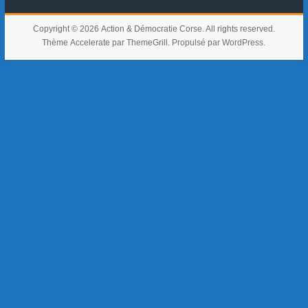
Copyright © 2026
Action & Démocratie Corse
. All rights reserved.
Thème
Accelerate
par ThemeGrill. Propulsé par
WordPress
.