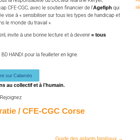
ous la responsabilité du Docteur Martine Keryer,
ré
cap CFE-CGC, avec le soutien financier de l’
qui
Agefiph
e vise à « sensibiliser sur tous les types de handicap et
ns le monde du travail ».
l, invite à une bonne lecture et à devenir
« tous
D HANDI pour la feuilleter en ligne.
lire sur Calaméo
au collectif et à l’humain.
Rejoignez
ratie / CFE-CGC Corse
Guide des aidants familiaux
→