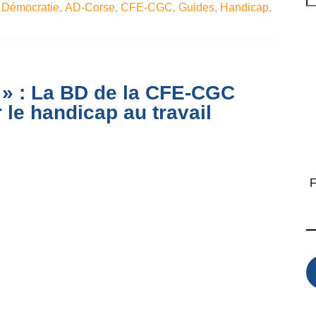
 Démocratie
,
AD-Corse
,
CFE-CGC
,
Guides
,
Handicap
,
 » : La BD de la CFE-CGC
 le handicap au travail
F
e