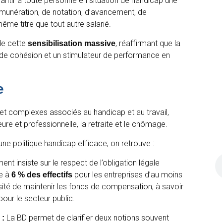
ntir à toute personne en situation de handicap une
munération, de notation, d’avancement, de
me titre que tout autre salarié.
de cette
, réaffirmant que la
sensibilisation massive
, de cohésion et un stimulateur de performance en
e
 et complexes associés au handicap et au travail,
ieure et professionnelle, la retraite et le chômage.
une politique handicap efficace, on retrouve :
nt insiste sur le respect de l’obligation légale
ée à
pour les entreprises d’au moins
6 % des effectifs
sité de maintenir les fonds de compensation, à savoir
our le secteur public.
La BD permet de clarifier deux notions souvent
 :