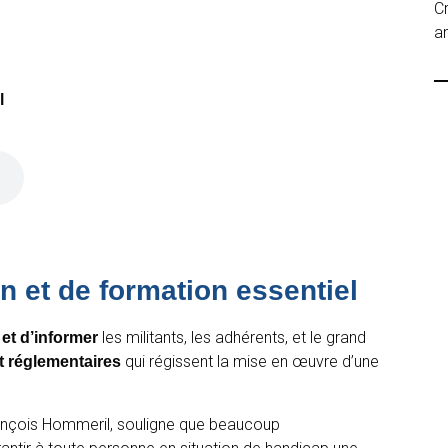
C
an
l
on et de formation essentiel
les militants, les adhérents, et le grand
 et d’informer
qui régissent la mise en œuvre d’une
et réglementaires
rançois Hommeril, souligne que beaucoup