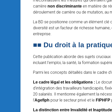
méconnaissent les mesures qui devraient gara
carrière
en matière de ré
non discriminante
déroulement de carrière ou de mutation, au mê
La BD se positionne comme un élément clé 
diversité est un facteur de richesse humaine
entreprise.
■■ D
u droit à la pratiqu
Cette publication aborde des sujets cruciaux
incluant l’emploi, la santé, la formation supér
Parmi les concepts détaillés dans le cadre d’
Le docume
Le cadre légal et les obligations :
d’intégration des travailleurs handicapés, fix
20 salariés. Il mentionne également la néces
l’
pour le secteur privé et le
p
Agefiph
FIPHFP
La distinction entre Invalidité et Inaptitude