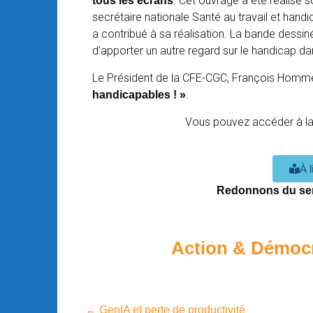
. Cet ouvrage a été réalisé s
tous les écrans
secrétaire nationale Santé au travail et handi
a contribué à sa réalisation. La bande dessiné
d’apporter un autre regard sur le handicap da
Le Président de la CFE-CGC, François Hommeri
.
handicapables ! »
Vous pouvez accéder à la B
À 
Redonnons du sens 
Action & Démoc
←
GenIA et perte de productivité