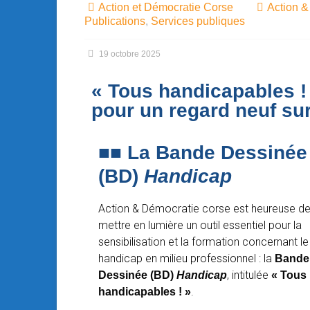
Action et Démocratie Corse
Action &
Publications
,
Services publiques
19 octobre 2025
« Tous handicapables !
pour un regard neuf sur
■■ La
Bande Dessinée
(BD)
Handicap
Action & Démocratie corse est heureuse d
mettre en lumière un outil essentiel pour la
sensibilisation et la formation concernant le
handicap en milieu professionnel : la
Bande
, intitulée
Dessinée (BD)
Handicap
« Tous
.
handicapables ! »