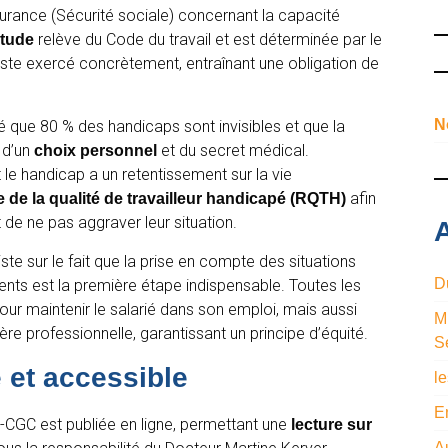
urance (Sécurité sociale) concernant la capacité
relève du Code du travail et est déterminée par le
itude
ste exercé concrètement, entraînant une obligation de
N
lé que 80 % des handicaps sont invisibles et que la
 d’un
et du secret médical.
choix personnel
le handicap a un retentissement sur la vie
afin
de la qualité de travailleur handicapé (RQTH)
e ne pas aggraver leur situation.
A
te sur le fait que la prise en compte des situations
D
ents est la première étape indispensable. Toutes les
ur maintenir le salarié dans son emploi, mais aussi
M
e professionnelle, garantissant un principe d’équité.
S
 et accessible
l
E
-CGC est publiée en ligne, permettant une
lecture sur
A