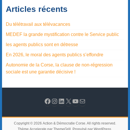
Articles récents
Du télétravail aux télévacances
MEDEF la grande mystification contre le Service public
les agents publics sont en détresse
En 2026, le moral des agents publics s’effondre
Autonomie de la Corse, la clause de non-régression
sociale est une garantie décisive !
Copyright © 2026
Action & Démocratie Corse
. All rights reserved.
Thème
Accelerate
par ThemeGrill. Propulsé par
WordPress
.