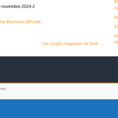
M
S
l
E
A
ré
Les congés magiques de Noël
→
erved.