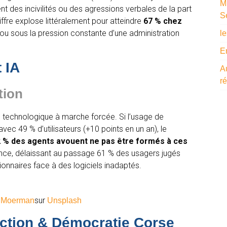
M
ent des incivilités ou des agressions verbales de la part
S
iffre explose littéralement pour atteindre
67 % chez
re ou sous la pression constante d’une administration
l
E
 IA
A
ré
tion
technologique à marche forcée. Si l’usage de
e avec 49 % d’utilisateurs (+10 points en un an), le
 % des agents avouent ne pas être formés à ces
rance, délaissant au passage 61 % des usagers jugés
nnaires face à des logiciels inadaptés.
sur
 Moerman
Unsplash
tion & Démocratie Corse