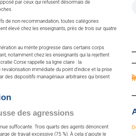
 opposé par ceux qui refusent désormais de
oches.
ifs de non-recommandation, toutes catégories
ent élevé chez les enseignants, près de trois sur quatre
unération au mérite progresse dans certains corps
nt, notamment chez les enseignants qui la rejettent
tie Corse rappelle sa ligne claire : la
revalorisation immédiate du point d’indice et la prise
r des dispositifs managériaux arbitraires qui brisent
N
ion
A
usse des agressions
venue suffocante. Trois quarts des agents dénoncent
D
rge de travail excessive (75 %). À cela s’ajoute le